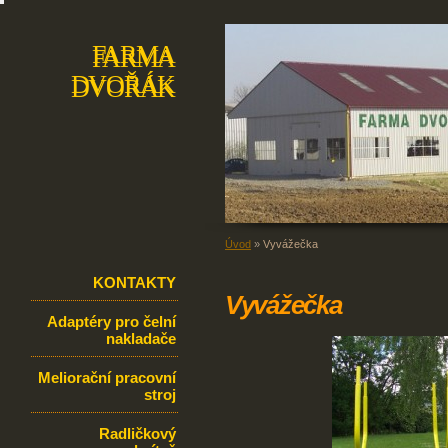
FARMA
FARMA
DVOŘÁK
DVOŘÁK
Úvod
»
Vyvážečka
KONTAKTY
Vyvážečka
Adaptéry pro čelní
nakladače
Meliorační pracovní
stroj
Radličkový