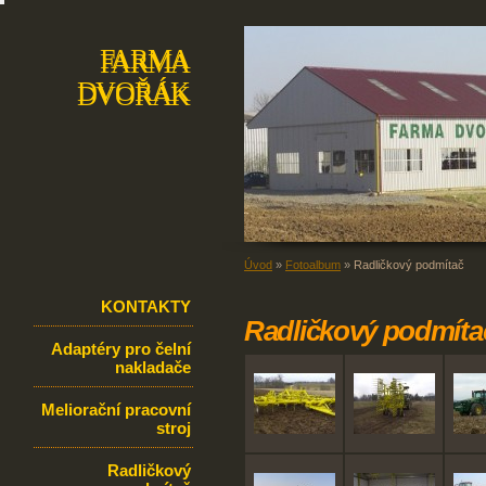
FARMA
FARMA
DVOŘÁK
DVOŘÁK
Úvod
»
Fotoalbum
»
Radličkový podmítač
KONTAKTY
Radličkový podmíta
Adaptéry pro čelní
nakladače
Meliorační pracovní
stroj
Radličkový