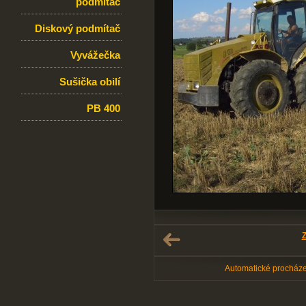
podmítač
Diskový podmítač
Vyvážečka
Sušička obilí
PB 400
Z
Automatické procház