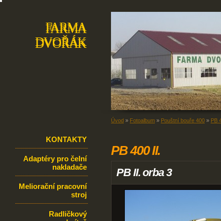
FARMA
FARMA
DVOŘÁK
DVOŘÁK
Úvod
»
Fotoalbum
»
Pouštní bouře 400
»
PB 4
KONTAKTY
PB 400 II.
Adaptéry pro čelní
nakladače
PB II. orba 3
Meliorační pracovní
stroj
Radličkový