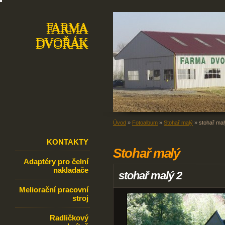
FARMA
FARMA
DVOŘÁK
DVOŘÁK
Úvod
»
Fotoalbum
»
Stohař malý
»
stohař mal
KONTAKTY
Stohař malý
Adaptéry pro čelní
nakladače
stohař malý 2
Meliorační pracovní
stroj
Radličkový