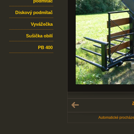
podmítač
Diskový podmítač
Vyvážečka
Sušička obilí
PB 400
Z
Automatické procház