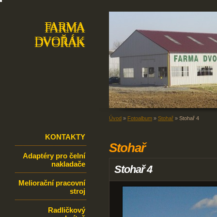
FARMA
FARMA
DVOŘÁK
DVOŘÁK
Úvod
»
Fotoalbum
»
Stohař
»
Stohař 4
KONTAKTY
Stohař
Adaptéry pro čelní
nakladače
Stohař 4
Meliorační pracovní
stroj
Radličkový