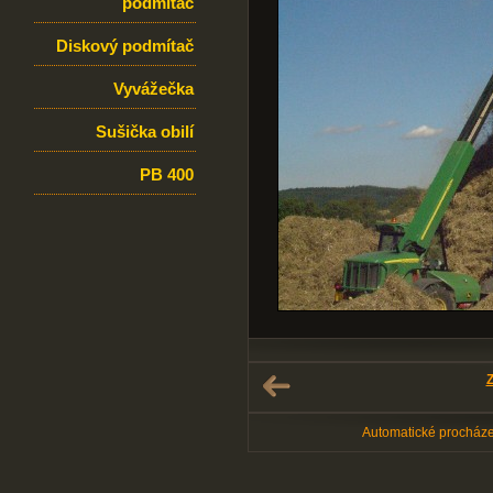
podmítač
Diskový podmítač
Vyvážečka
Sušička obilí
PB 400
Z
Automatické procház