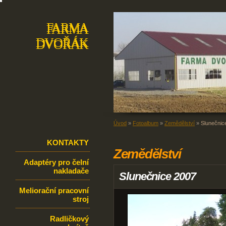
FARMA
FARMA
DVOŘÁK
DVOŘÁK
Úvod
»
Fotoalbum
»
Zemědělství
»
Slunečnic
KONTAKTY
Zemědělství
Adaptéry pro čelní
nakladače
Slunečnice 2007
Meliorační pracovní
stroj
Radličkový