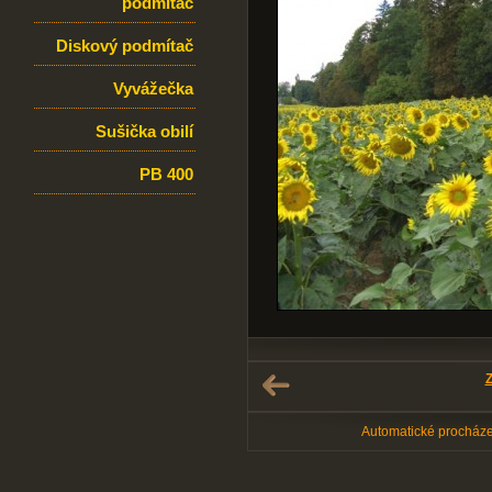
podmítač
Diskový podmítač
Vyvážečka
Sušička obilí
PB 400
Z
Automatické procház